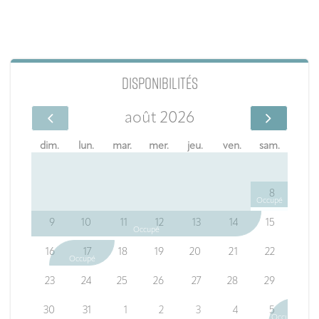
DISPONIBILITÉS
août 2026
dim.
lun.
mar.
mer.
jeu.
ven.
sam.
8
Occupé
9
10
11
12
13
14
15
Occupé
16
17
18
19
20
21
22
Occupé
23
24
25
26
27
28
29
30
31
1
2
3
4
5
Occupé